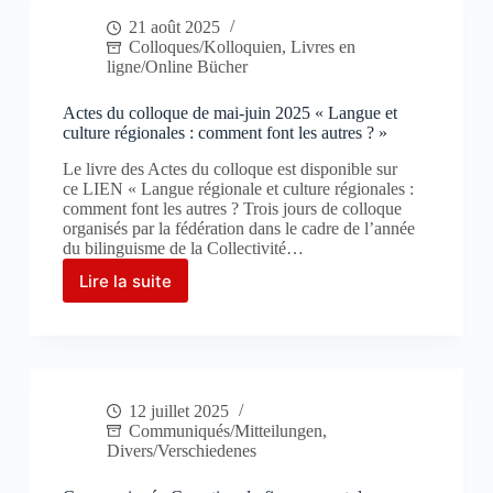
?
21 août 2025
/
Colloques/Kolloquien
,
Livres en
Elsässische
ligne/Online Bücher
Sprache
versus
Actes du colloque de mai-juin 2025 « Langue et
deutsche
culture régionales : comment font les autres ? »
Sprache?
Le livre des Actes du colloque est disponible sur
ce LIEN « Langue régionale et culture régionales :
comment font les autres ? Trois jours de colloque
organisés par la fédération dans le cadre de l’année
du bilinguisme de la Collectivité…
Lire la suite
Actes
du
colloque
de
mai-
juin
12 juillet 2025
2025
Communiqués/Mitteilungen
,
« Langue
Divers/Verschiedenes
et
culture