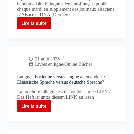
hebdomadaire bilingue allemand-français publié
chaque mardi en supplément des journaux alsaciens
L’Alsace et DNA (Dernières…
Lire la suite
Der
regionalen
Sprache
ein
soziales
Dasein
21 août 2025
geben
Livres en ligne/Online Bücher
Langue alsacienne versus langue allemande ? /
Elsässische Sprache versus deutsche Sprache?
La brochure bilingue est disponible sur ce LIEN /
Das Heft ist unter diesem LINK zu lesen
Lire la suite
Langue
alsacienne
versus
langue
allemande