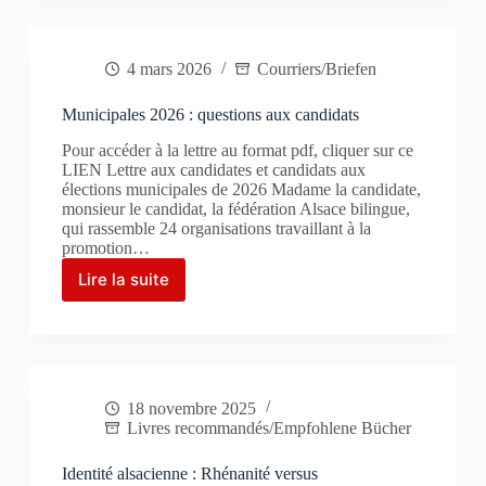
spécialité
en
langue
4 mars 2026
Courriers/Briefen
régionale
au
Bac
Municipales 2026 : questions aux candidats
2028 /
Pour accéder à la lettre au format pdf, cliquer sur ce
Mitteilung
LIEN Lettre aux candidates et candidats aux
:
élections municipales de 2026 Madame la candidate,
Fachprüfung
monsieur le candidat, la fédération Alsace bilingue,
in
qui rassemble 24 organisations travaillant à la
einer
promotion…
Regionalsprache
Lire la suite
Municipales
2026
:
questions
aux
candidats
18 novembre 2025
Livres recommandés/Empfohlene Bücher
Identité alsacienne : Rhénanité versus