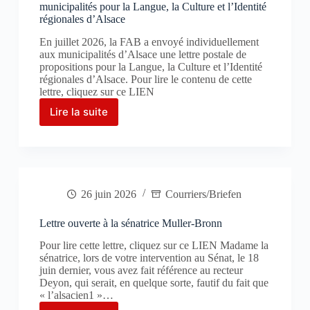
Ergebnissen
municipalités pour la Langue, la Culture et l’Identité
régionales d’Alsace
der
Umfrage.
En juillet 2026, la FAB a envoyé individuellement
Elsässische
aux municipalités d’Alsace une lettre postale de
Resilienz »
propositions pour la Langue, la Culture et l’Identité
régionales d’Alsace. Pour lire le contenu de cette
lettre, cliquez sur ce LIEN
Lire la suite
Lettre
postale
en
2026
de
propositions
26 juin 2026
Courriers/Briefen
aux
municipalités
pour
Lettre ouverte à la sénatrice Muller-Bronn
la
Pour lire cette lettre, cliquez sur ce LIEN Madame la
Langue,
sénatrice, lors de votre intervention au Sénat, le 18
la
juin dernier, vous avez fait référence au recteur
Culture
Deyon, qui serait, en quelque sorte, fautif du fait que
et
« l’alsacien1 »…
l’Identité