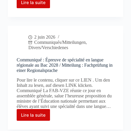
régionales
Lire la suite
Lettre
d’Alsace
ouverte
à
la
sénatrice
Muller-
2 juin 2026
Bronn
Communiqués/Mitteilungen
,
Divers/Verschiedenes
Communiqué : Épreuve de spécialité en langue
régionale au Bac 2028 / Mitteilung : Fachprüfung in
einer Regionalsprache
Pour lire le contenu, cliquer sur ce LIEN . Um den
Inhalt zu lesen, auf diesen LINK klicken.
Communiqué La FAB-VZE réunie ce jour en
assemblée générale, salue l’heureuse proposition du
ministre de l’Éducation nationale permettant aux
élèves ayant suivi une spécialité dans une langue…
Lire la suite
Communiqué :
Épreuve
de