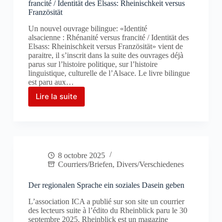
francité / Identität des Elsass: Rheinischkeit versus
Französität
Un nouvel ouvrage bilingue: «Identité
alsacienne : Rhénanité versus francité / Identität des
Elsass: Rheinischkeit versus Französität» vient de
paraitre, il s’inscrit dans la suite des ouvrages déjà
parus sur l’histoire politique, sur l’histoire
linguistique, culturelle de l’Alsace. Le livre bilingue
est paru aux…
Lire la suite
Identité
alsacienne : Rhénanité
versus
francité / Identität
des
Elsass:
8 octobre 2025
Rheinischkeit
Courriers/Briefen
,
Divers/Verschiedenes
versus
Französität
Der regionalen Sprache ein soziales Dasein geben
L’association ICA a publié sur son site un courrier
des lecteurs suite à l’édito du Rheinblick paru le 30
septembre 2025. Rheinblick est un magazine