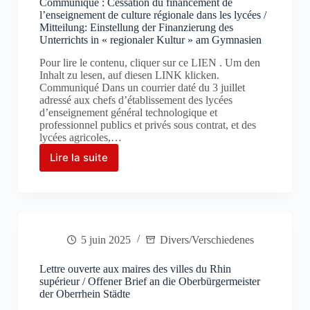
Communiqué : Cessation du financement de
régionales
l’enseignement de culture régionale dans les lycées /
:
Mitteilung: Einstellung der Finanzierung des
comment
Unterrichts in « regionaler Kultur » am Gymnasien
font
les
Pour lire le contenu, cliquer sur ce LIEN . Um den
autres
Inhalt zu lesen, auf diesen LINK klicken.
? »
Communiqué Dans un courrier daté du 3 juillet
adressé aux chefs d’établissement des lycées
d’enseignement général technologique et
professionnel publics et privés sous contrat, et des
lycées agricoles,…
Lire la suite
Communiqué
:
Cessation
du
financement
de
5 juin 2025
Divers/Verschiedenes
l’enseignement
de
culture
Lettre ouverte aux maires des villes du Rhin
régionale
supérieur / Offener Brief an die Oberbürgermeister
der Oberrhein Städte
dans
les