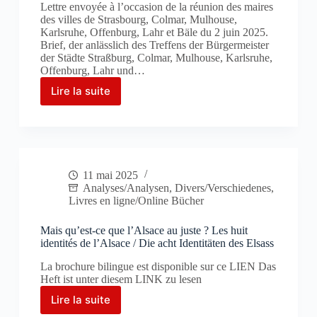
Lettre envoyée à l’occasion de la réunion des maires
lycées
des villes de Strasbourg, Colmar, Mulhouse,
/
Karlsruhe, Offenburg, Lahr et Bäle du 2 juin 2025.
Mitteilung:
Brief, der anlässlich des Treffens der Bürgermeister
Einstellung
der Städte Straßburg, Colmar, Mulhouse, Karlsruhe,
der
Offenburg, Lahr und…
Finanzierung
Lire la suite
des
Lettre
Unterrichts
ouverte
in
aux
« regionaler
maires
Kultur »
des
am
villes
Gymnasien
11 mai 2025
du
Analyses/Analysen
,
Divers/Verschiedenes
,
Rhin
Livres en ligne/Online Bücher
supérieur
/
Mais qu’est-ce que l’Alsace au juste ? Les huit
Offener
identités de l’Alsace / Die acht Identitäten des Elsass
Brief
an
La brochure bilingue est disponible sur ce LIEN Das
die
Heft ist unter diesem LINK zu lesen
Oberbürgermeister
der
Lire la suite
Mais
Oberrhein