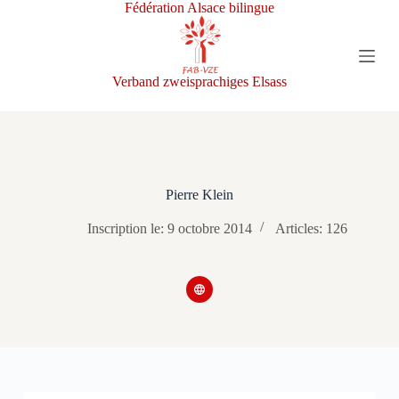
Fédération Alsace bilingue
P
a
s
s
e
Verband zweisprachiges Elsass
r
a
u
c
o
n
t
Pierre Klein
e
n
Inscription le: 9 octobre 2014
Articles: 126
u