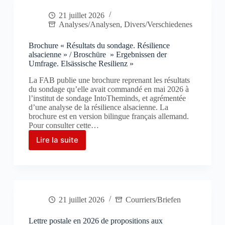
21 juillet 2026
Analyses/Analysen
,
Divers/Verschiedenes
Brochure « Résultats du sondage. Résilience
alsacienne » / Broschüre » Ergebnissen der
Umfrage. Elsässische Resilienz »
La FAB publie une brochure reprenant les résultats
du sondage qu’elle avait commandé en mai 2026 à
l’institut de sondage IntoTheminds, et agrémentée
d’une analyse de la résilience alsacienne. La
brochure est en version bilingue français allemand.
Pour consulter cette…
Lire la suite
Brochure
« Résultats
du
sondage.
Résilience
alsacienne »
21 juillet 2026
Courriers/Briefen
/
Broschüre
»
Lettre postale en 2026 de propositions aux