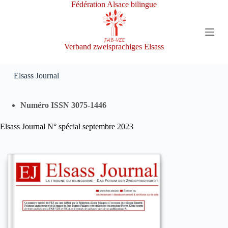
Fédération Alsace bilingue
P
a
s
s
e
Verband zweisprachiges Elsass
r
a
u
Elsass Journal
c
o
n
Numéro ISSN 3075-1446
t
e
Elsass Journal N° spécial septembre 2023
n
u