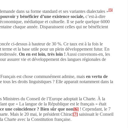
[5]
llemande dans sa forme standard et ses variantes dialectales »
t pouvoir y bénéficier d’une existence sociale,
c’est-à-dire
, économique, médiatique et cultuelle. Il se parle quelque 6000
entaine chaque année. Disparaissent celles qui ne bénéficient
noncée ci-dessus à hauteur de 30 %. Ce taux est à la fois le
 terme et la base utile pour un plein développement futur. En
 redressée.
On en est loin, très loin !
Aussi convenons-en, les
pour assurer vie et développement des langues régionales de
es Français est chose communément admise, mais
en vertu de
e tous les droits linguistiques ? Elle apparait notamment dans la
s Ministres du Conseil de l’Europe adoptait la Charte. À la
ulant que « La langue de la République est le français » était
-ce une coïncidence ? Bien sûr que non
[6]
! Cependant, le 7
arte. Mais le 20 mai, le président Chirac
[7]
saisissait le Conseil
 la Charte avec la Constitution française.