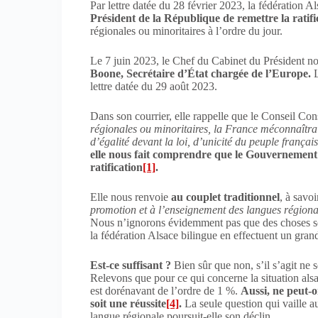
Par lettre datée du 28 février 2023, la fédération
Président de la République de
remettre la ratif
régionales ou minoritaires à l’ordre du jour.
Le 7 juin 2023, le Chef du Cabinet du Président n
Boone, Secrétaire d’État chargée de l’Europe.
lettre datée du 29 août 2023.
Dans son courrier, elle rappelle que le Conseil Con
régionales ou minoritaires, la France méconnaîtrait 
d’égalité devant la loi, d’unicité du peuple français
elle nous fait comprendre que le Gouvernement
ratification
[1]
.
Elle nous renvoie
au couplet traditionnel
, à savo
promotion et à l’enseignement des langues régiona
Nous n’ignorons évidemment pas que des choses soi
la fédération Alsace bilingue en effectuent un gra
Est-ce suffisant ?
Bien sûr que non, s’il s’agit ne 
Relevons que pour ce qui concerne la situation alsa
est dorénavant de l’ordre de 1 %.
Aussi, ne peut-o
soit une réussite
[4]
.
La seule question qui vaille au
langue régionale poursuit-elle son déclin.