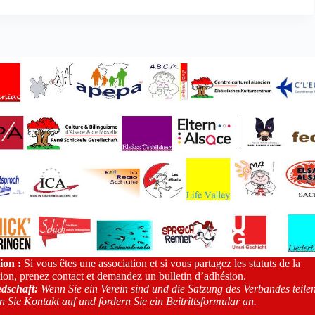
ion :
Si vous êtes une association et si vous partagez les statuts de la
tion, prenez contact et demandez un bulletin d’adhésion.
edschaft:
Wenn Sie ein Verein sind und die Satzung des Verbandes teilen
 Sie Kontakt auf und fordern Sie ein Beitrittsformular an.