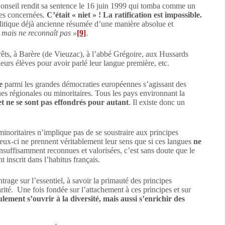
Conseil rendit sa sentence le 16 juin 1999 qui tomba comme un
ues concernées.
C’était « niet » ! La ratification est impossible.
politique déjà ancienne résumée d’une manière absolue et
 mais ne reconnaît pas »
[9]
.
erêts, à Barère (de Vieuzac), à l’abbé Grégoire, aux Hussards
urs élèves pour avoir parlé leur langue première, etc.
e
parmi les grandes démocraties européennes s’agissant des
ues régionales ou minoritaires. Tous les pays environnant la
et ne se sont pas effondrés pour autant
. Il existe donc un
inoritaires n’implique pas de se soustraire aux principes
 ceux-ci ne prennent véritablement leur sens que si ces langues
ne
insuffisamment reconnues et valorisées, c’est sans doute que le
 inscrit dans l’habitus français.
trage sur l’essentiel, à savoir la primauté des principes
darité. Une fois fondée sur l’attachement à ces principes et sur
lement s’ouvrir à la diversité, mais aussi s’enrichir des