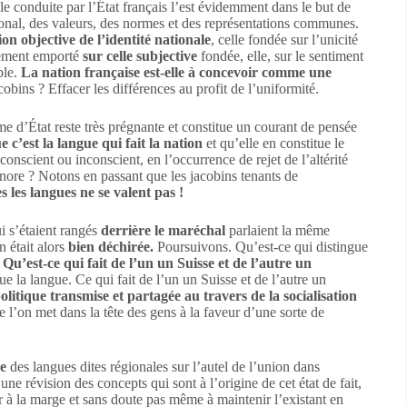
lle conduite par l’État français l’est évidemment dans le but de
ional, des valeurs, des normes et des représentations communes.
tion objective de l’identité nationale
, celle fondée sur l’unicité
argement emporté
sur celle subjective
fondée, elle, sur le sentiment
ble.
La nation française est-elle à concevoir comme une
cobins ? Effacer les différences au profit de l’uniformité.
e d’État reste très prégnante et constitue un courant de pensée
e c’est la langue qui fait la nation
et qu’elle en constitue le
conscient ou inconscient, en l’occurrence de rejet de l’altérité
ignore ? Notons en passant que les jacobins tenants de
s les langues ne se valent pas !
i s’étaient rangés
derrière le maréchal
parlaient la même
n était alors
bien déchirée.
Poursuivons. Qu’est-ce qui distingue
.
Qu’est-ce qui fait de l’un un Suisse et de l’autre un
e la langue. Ce qui fait de l’un un Suisse et de l’autre un
politique transmise et partagée au travers de la socialisation
 l’on met dans la tête des gens à la faveur d’une sorte de
ce
des langues dites régionales sur l’autel de l’union dans
e révision des concepts qui sont à l’origine de cet état de fait,
gir à la marge et sans doute pas même à maintenir l’existant en