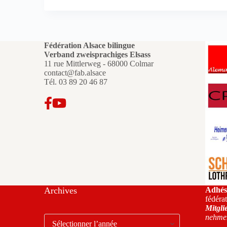
Fédération Alsace bilingue
Verband zweisprachiges Elsass
11 rue Mittlerweg - 68000 Colmar
contact@fab.alsace
Tél.
03 89 20 46 87
Archives
Adhés
fédéra
Mitgli
nehmen
Archives