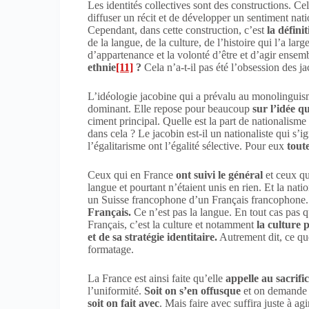
Les identités collectives sont des constructions. Ce
diffuser un récit et de développer un sentiment nat
Cependant, dans cette construction, c’est
la défini
de la langue, de la culture, de l’histoire qui l’a l
d’appartenance et la volonté d’être et d’agir ensem
ethnie
[11]
?
Cela n’a-t-il pas été l’obsession des ja
L’idéologie jacobine qui a prévalu au monolinguism
dominant. Elle repose pour beaucoup
sur l’idée qu
ciment principal. Quelle est la part de nationalisme 
dans cela ? Le jacobin est-il un nationaliste qui s’
l’égalitarisme ont l’égalité sélective. Pour eux
toute
Ceux qui en France
ont suivi le général
et ceux qu
langue et pourtant n’étaient unis en rien. Et la natio
un Suisse francophone d’un Français francophone
Français.
Ce n’est pas la langue. En tout cas pas qu
Français, c’est la culture et notamment
la culture 
et de sa stratégie identitaire.
Autrement dit, ce que
formatage.
La France est ainsi faite qu’elle
appelle au sacrifi
l’uniformité.
Soit on
s’en offusque
et on demande un
soit on fait avec
. Mais faire avec suffira juste à a