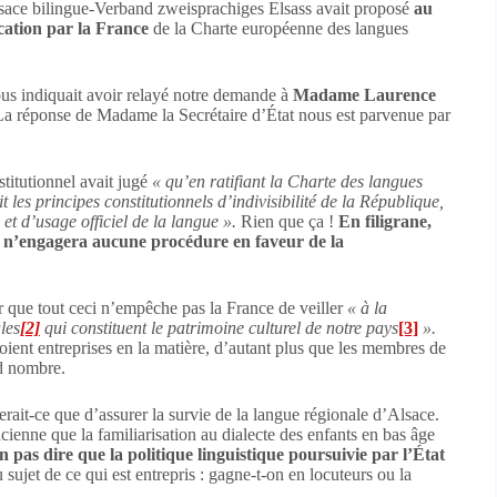
 Alsace bilingue-Verband zweisprachiges Elsass avait proposé
au
ication par la France
de la Charte européenne des langues
ous indiquait avoir relayé notre demande à
Madame Laurence
La réponse de Madame la Secrétaire d’État nous est parvenue par
stitutionnel avait jugé
« qu’en ratifiant la Charte des langues
les principes constitutionnels d’indivisibilité de la République,
 et d’usage officiel de la langue ».
Rien que ça !
En filigrane,
 n’engagera aucune procédure en faveur de la
ir que tout ceci n’empêche pas la France de veiller
« à la
les
[2]
qui constituent le patrimoine culturel de notre pays
[3]
».
ent entreprises en la matière, d’autant plus que les membres de
nd nombre.
serait-ce que d’assurer la survie de la langue régionale d’Alsace.
cienne que la familiarisation au dialecte des enfants en bas âge
n pas dire que la politique linguistique poursuivie par l’État
 sujet de ce qui est entrepris : gagne-t-on en locuteurs ou la