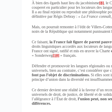
À bien des égards haut lieu du jacobinisme
[8]
, le 
couperet en particulier pour les locuteurs des lang
Il a au final rejoint ou reproduit une philosophie 
définitive par Régis Debray :
« La France connaît,
Mais, on pourrait remonter à l’édit de Villers-Cott
noirs de la République qui notamment punissaient le
Ce faisant,
la France fait figure de parent pauvr
droits linguistiques accordés aux locuteurs de lang
France ont signé, ratifié et mis en œuvre la Charte
« Sonderweg
[10]
» français.
Défendre et promouvoir les langues régionales ou m
universels, bien au contraire, c’est considérer que
font pas l’objet de discriminations.
Si elles sont 
principe d’union dans la diversité est insuffisamment
Ce dernier devient une réalité à la faveur d’un recen
universels de droit, de justice, de liberté et de soli
l’allégeance à l’État de droit,
l’union peut, non seu
différences.