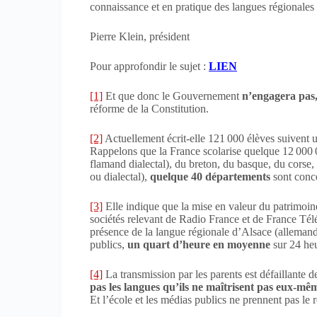
connaissance et en pratique des langues régionales
Pierre Klein, président
Pour approfondir le sujet :
LIEN
[1]
Et que donc le Gouvernement
n’engagera pas
réforme de la Constitution.
[2]
Actuellement écrit-elle 121 000 élèves suivent
Rappelons que la France scolarise quelque 12 000 00
flamand dialectal), du breton, du basque, du corse, 
ou dialectal),
quelque 40 départements
sont conce
[3]
Elle indique que la mise en valeur du patrimoine 
sociétés relevant de Radio France et de France Té
présence de la langue régionale d’Alsace (allemand 
publics,
un quart d’heure en moyenne
sur 24 he
[4]
La transmission par les parents est défaillante 
pas les langues qu’ils ne maîtrisent pas eux-mê
Et l’école et les médias publics ne prennent pas le r