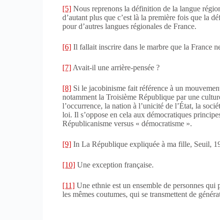
[5]
Nous reprenons la définition de la langue régiona
d’autant plus que c’est là la première fois que la déf
pour d’autres langues régionales de France.
[6]
Il fallait inscrire dans le marbre que la France ne
[7]
Avait-il une arrière-pensée ?
[8]
Si le jacobinisme fait référence à un mouvement p
notamment la Troisième République par une culture p
l’occurrence, la nation à l’unicité de l’État, la socié
loi. Il s’oppose en cela aux démocratiques principe
Républicanisme versus « démocratisme ».
[9]
In La République expliquée à ma fille, Seuil, 1
[10]
Une exception française.
[11]
Une ethnie est un ensemble de personnes qui p
les mêmes coutumes, qui se transmettent de généra