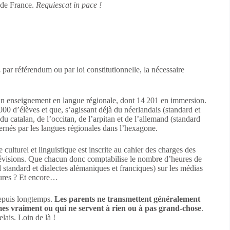
 de France.
Requiescat in pace !
,
par référendum ou par loi constitutionnelle, la nécessaire
 un enseignement en langue régionale, dont 14 201 en immersion.
0 d’élèves et que, s’agissant déjà du néerlandais (standard et
du catalan, de l’occitan, de l’arpitan et de l’allemand (standard
rnés par les langues régionales dans l’hexagone.
culturel et linguistique est inscrite au cahier des charges des
lévisions. Que chacun donc comptabilise le nombre d’heures de
standard et dialectes alémaniques et franciques) sur les médias
ures ? Et encore…
depuis longtemps.
Les parents ne transmettent généralement
mes vraiment ou qui ne servent à rien ou à pas grand-chose
.
elais. Loin de là !