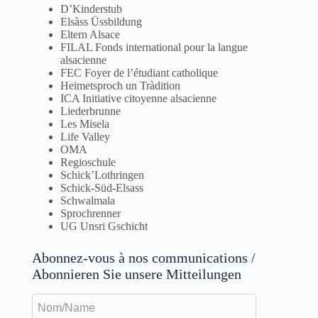
D’Kinderstub
Elsàss Üssbildung
Eltern Alsace
FILAL Fonds international pour la langue
alsacienne
FEC Foyer de l’ét
udiant catholique
Heimetsproch un Tràdition
ICA Initiative citoyenne alsacienne
Liederbrunne
Les Misela
Life Valley
O
MA
Regioschule
Schick’Lothringen
Schick-Süd-Elsass
Schwalmala
Sprochrenner
UG Unsri Gschicht
Abonnez-vous à nos communications /
Abonnieren Sie unsere Mitteilungen
Nom/Name