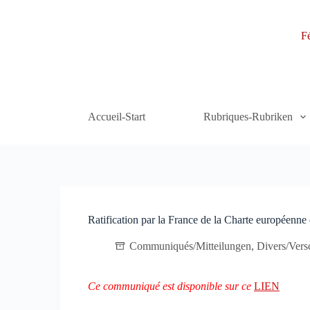
P
a
Fé
s
s
e
r
a
u
c
Accueil-Start
Rubriques-Rubriken
o
n
t
e
n
u
Ratification par la France de la Charte européenne 
Communiqués/Mitteilungen
,
Divers/Vers
Ce communiqué est disponible sur ce
LIEN