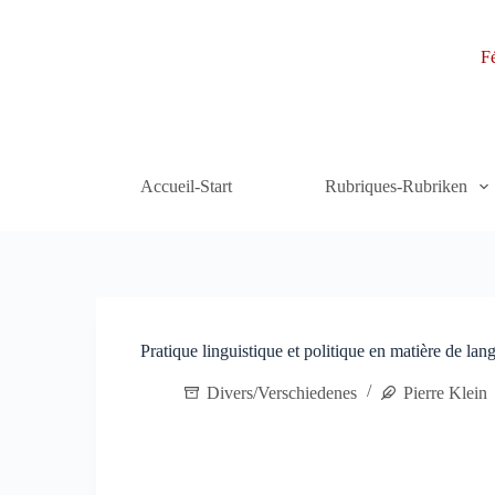
P
a
Fé
s
s
e
r
a
u
c
Accueil-Start
Rubriques-Rubriken
o
n
t
e
n
u
Pratique linguistique et politique en matière de lan
Divers/Verschiedenes
Pierre Klein