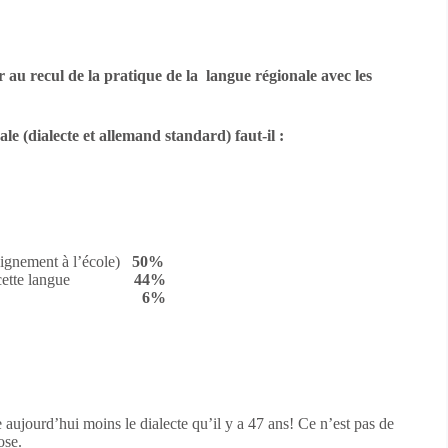
r au recul de la pratique de la langue régionale avec les
le (dialecte et allemand standard) faut-il :
seignement à l’école)
50%
tien à cette langue
44%
 à cette langue
6%
aujourd’hui moins le dialecte qu’il y a 47 ans! Ce n’est pas de
ose.