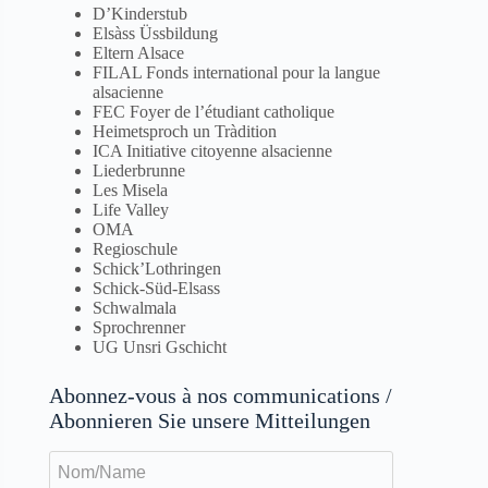
D’Kinderstub
Elsàss Üssbildung
Eltern Alsace
FILAL Fonds international pour la langue
alsacienne
FEC Foyer de l’ét
udiant catholique
Heimetsproch un Tràdition
ICA Initiative citoyenne alsacienne
Liederbrunne
Les Misela
Life Valley
O
MA
Regioschule
Schick’Lothringen
Schick-Süd-Elsass
Schwalmala
Sprochrenner
UG Unsri Gschicht
Abonnez-vous à nos communications /
Abonnieren Sie unsere Mitteilungen
Nom/Name